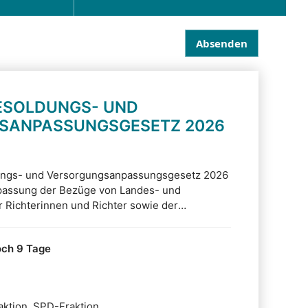
Absenden
ESOLDUNGS- UND
SANPASSUNGSGESETZ 2026
ungs- und Versorgungsanpassungsgesetz 2026
npassung der Bezüge von Landes- und
Richterinnen und Richter sowie der
vor. Damit wird sowohl auf die Ergebnisse der
tscher Länder eingegangen sowie auf einen
ch 9 Tage
erfassungsgerichtes.
ktion, SPD-Fraktion