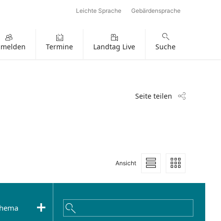
Leichte Sprache
Gebärdensprache
nmelden
Termine
Landtag Live
Suche
Seite teilen
Ansicht
Darstellung
Darstellung
als
mit
Liste
Kacheln
hema