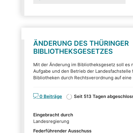
ÄNDERUNG DES THÜRINGER
BIBLIOTHEKSGESETZES
Mit der Änderung im Bibliotheksgesetz soll es 
Aufgabe und den Betrieb der Landesfachstelle f
Bibliotheken durch Rechtsverordnung auf eine
Kommune zu übertragen. Maßgabe für die Über
Konnexitätsprinzip. Das legt fest, dass das Land
0 Beiträge
Seit 513 Tagen abgeschlos
Fachaufsicht zuständig ist, für die Kosten der
muss. Der Ausschuss für Bildung, Wissenschaft und Kultur berät zur
Zeit den Gesetzentwurf. Im Diskussionsforum 
Eingebracht durch
kommentieren.
Landesregierung
Federführender Ausschuss