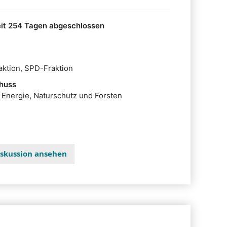
kturelle und finanzielle Änderungen bei der
ringenForst“ vor.
it 254 Tagen abgeschlossen
ktion, SPD-Fraktion
huss
 Energie, Naturschutz und Forsten
Diskussion ansehen