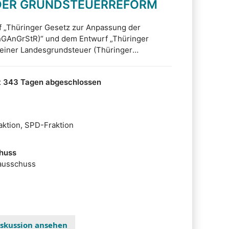
DER GRUNDSTEUERREFORM
 „Thüringer Gesetz zur Anpassung der
hGAnGrStR)“ und dem Entwurf „Thüringer
 einer Landesgrundsteuer (Thüringer
hürGrStG)” wird im Ausschuss eine Anpassung
üringen diskutiert. Zu dem Thema stehen also
t 343 Tagen abgeschlossen
ur Diskussion.
ktion, SPD-Fraktion
huss
ausschuss
Diskussion ansehen