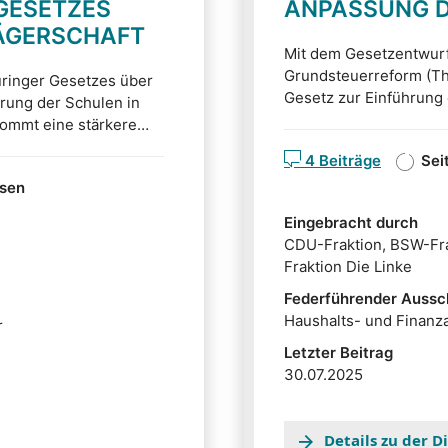
GESETZES
ANPASSUNG 
RÄGERSCHAFT
Mit dem Gesetzentwurf
Grundsteuerreform (T
üringer Gesetzes über
Gesetz zur Einführung
erung der Schulen in
Grundsteuergesetz - T
 kommt eine stärkere
der Grundsteuer für Th
hulaufsicht sowie eine
4 Beiträge
Sei
zwei Gesetzentwürfe z
ssen
Eingebracht durch
CDU-Fraktion, BSW-Fra
Fraktion Die Linke
Federführender Aussc
Haushalts- und Finanz
r
Letzter Beitrag
30.07.2025
Details zu der 