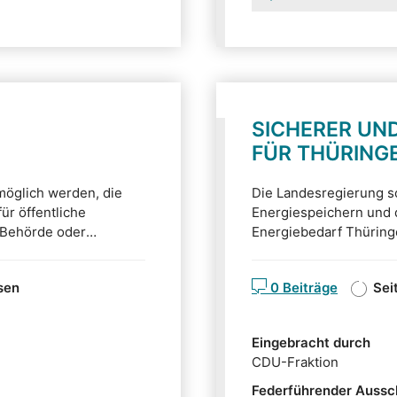
SICHERER UN
FÜR THÜRING
möglich werden, die
Die Landesregierung so
ür öffentliche
Energiespeichern und d
 Behörde oder
Energiebedarf Thüring
tragung ist das
Energien aus eigenen Q
, welche für die
drei Änderungen, die s
sen
0 Beiträge
Sei
 Fachstelle aufkommen
Änderung des Thüringe
werden.
können Sie den Entwurf
Eingebracht durch
CDU-Fraktion
Federführender Aussc