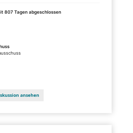
 im Jahr 2023 erfolgten linearen Erhöhung der
it 807 Tagen abgeschlossen
huss
ausschuss
Diskussion ansehen