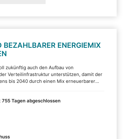
D BEZAHLBARER ENERGIEMIX
EN
ll zukünftig auch den Aufbau von
er Verteilinfrastruktur unterstützen, damit der
ens bis 2040 durch einen Mix erneuerbarer
uellen gedeckt werden kann. Das ist eine von
eitens der Fraktion der CDU mit einer
t 755 Tagen abgeschlossen
r Klimagesetzes (ThürKlimaG) angestrebt
huss