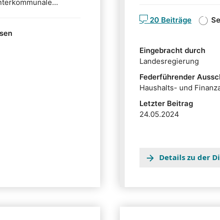
interkommunale
Anrechnung der bereits
n sowie die Thüringer
20 Beiträge
Se
Bezüge.
eich des Gesetzes
ssen
ur Änderung des
 u.a. vor.
Eingebracht durch
Landesregierung
Federführender Aussc
Haushalts- und Finanz
Letzter Beitrag
24.05.2024
Details zu der 