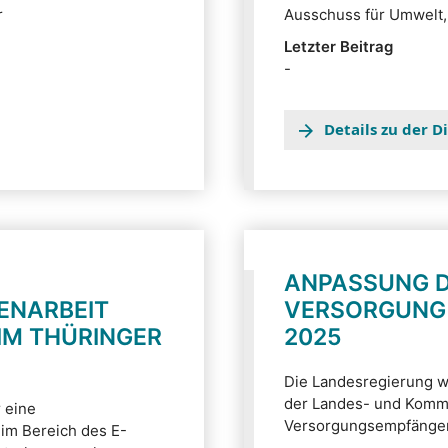
r
Ausschuss für Umwelt,
Letzter Beitrag
-
Details zu der 
ANPASSUNG 
ENARBEIT
VERSORGUNG 
IM THÜRINGER
2025
Die Landesregierung w
der Landes- und Komm
r eine
Versorgungsempfänger 
 im Bereich des E-
Ergebnisse der Tarifg