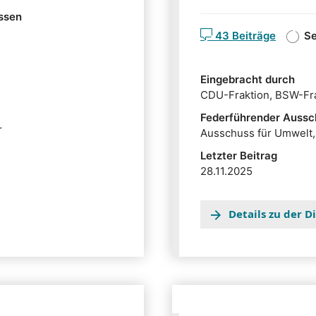
Der Entwurf sieht stru
ssen
Landesforstanstalt „Thü
43 Beiträge
Se
Eingebracht durch
CDU-Fraktion, BSW-Fra
Federführender Aussc
r
Ausschuss für Umwelt,
Letzter Beitrag
28.11.2025
Details zu der 