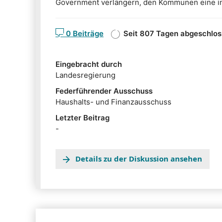
Government verlängern, den Kommunen eine 
Zusammenarbeit in diesem Bereich ermögliche
Landesmedienanstalt aus dem Anwendungsber
0 Beiträge
Seit 807 Tagen abgeschlo
herausnehmen. Dies sieht ihr Gesetzentwurf z
Thüringer E-Government-Gesetzes (ThürEGovG)
Eingebracht durch
Landesregierung
Federführender Ausschuss
Haushalts- und Finanzausschuss
Letzter Beitrag
-
Details zu der Diskussion ansehen