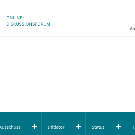
ONLINE-
DISKUSSIONSFORUM
A
Ausschuss
Initiator
Status
T