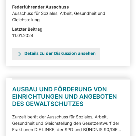
Diskutieren Sie mit! Die von Sachverständigen,
Federführender Ausschuss
Interessensvertretern und anderen Auskunftspersonen
Ausschuss für Soziales, Arbeit, Gesundheit und
im Rahmen eines Anhörungsverfahrens eingereichten
Gleichstellung
Stellungnahmen können mit Zustimmung der
Letzter Beitrag
Anzuhörenden hier in der
11.01.2024
Beteiligtentransparenzdokumentation eingesehen
werden.
Details zu der Diskussion ansehen
AUSBAU UND FÖRDERUNG VON
EINRICHTUNGEN UND ANGEBOTEN
DES GEWALTSCHUTZES
Zurzeit berät der Ausschuss für Soziales, Arbeit,
Gesundheit und Gleichstellung den Gesetzentwurf der
Fraktionen DIE LINKE, der SPD und BÜNDNIS 90/DIE
GRÜNEN (Drucksache 7/8244). Nachfolgend können