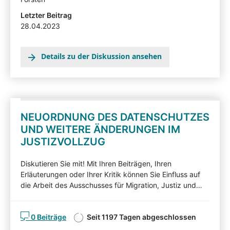
Beteiligtentransparenzdokumentation eingesehen
Letzter Beitrag
werden: hier
28.04.2023
Details zu der Diskussion ansehen
NEUORDNUNG DES DATENSCHUTZES
UND WEITERE ÄNDERUNGEN IM
JUSTIZVOLLZUG
Diskutieren Sie mit! Mit Ihren Beiträgen, Ihren
Erläuterungen oder Ihrer Kritik können Sie Einfluss auf
die Arbeit des Ausschusses für Migration, Justiz und
Verbraucherschutz nehmen und auf Ihnen wichtige
Gesichtspunkte hinweisen. Die von Sachverständigen,
0 Beiträge
Seit 1197 Tagen abgeschlossen
Interessensvertretern und anderen Auskunftspersonen
im Rahmen eines Anhörungsverfahrens eingereichten