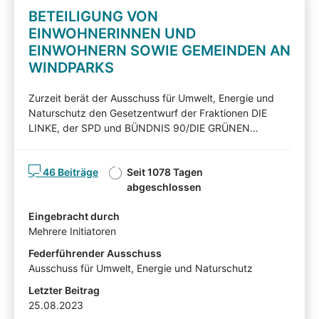
BETEILIGUNG VON
EINWOHNERINNEN UND
EINWOHNERN SOWIE GEMEINDEN AN
WINDPARKS
Zurzeit berät der Ausschuss für Umwelt, Energie und
Naturschutz den Gesetzentwurf der Fraktionen DIE
LINKE, der SPD und BÜNDNIS 90/DIE GRÜNEN
(Drucksache 7/8233). Nachfolgend können Sie den
Gesetzentwurf kommentieren. Diskutieren Sie mit! Mit
46 Beiträge
Seit 1078 Tagen
Ihren Beiträgen, Ihren Erläuterungen oder Ihrer Kritik
abgeschlossen
können Sie Einfluss auf die Arbeit des Ausschusses für
Umwelt, Energie und Naturschutz nehmen und auf
Eingebracht durch
Ihnen wichtige Gesichtspunkte hinweisen. Die von
Mehrere Initiatoren
Sachverständigen, Interessensvertretern und anderen
Auskunftspersonen im Rahmen eines
Federführender Ausschuss
Anhörungsverfahrens eingereichten Stellungnahmen
Ausschuss für Umwelt, Energie und Naturschutz
können mit Zustimmung der Angehörten in der
Letzter Beitrag
Beteiligtentransparenzdokumentation eingesehen
25.08.2023
werden: hier