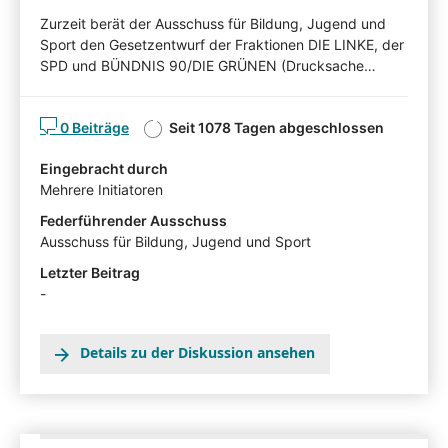
Zurzeit berät der Ausschuss für Bildung, Jugend und
Sport den Gesetzentwurf der Fraktionen DIE LINKE, der
SPD und BÜNDNIS 90/DIE GRÜNEN (Drucksache
7/8242). Nachfolgend können Sie den Gesetzentwurf
kommentieren. Diskutieren Sie mit! Mit Ihren Beiträgen,
0 Beiträge
Seit 1078 Tagen abgeschlossen
Ihren Erläuterungen oder Ihrer Kritik können Sie Einfluss
auf die Arbeit des Ausschusses für Bildung, Jugend und
Eingebracht durch
Sport nehmen und auf Ihnen wichtige Gesichtspunkte
Mehrere Initiatoren
hinweisen. Die von Sachverständigen,
Interessensvertretern und anderen Auskunftspersonen
Federführender Ausschuss
im Rahmen eines Anhörungsverfahrens eingereichten
Ausschuss für Bildung, Jugend und Sport
Stellungnahmen können mit Zustimmung der
Letzter Beitrag
Angehörten in der Beteiligtentransparenzdokumentation
-
eingesehen werden: hier
Details zu der Diskussion ansehen