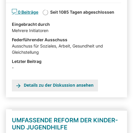
Sie den Gesetzentwurf kommentieren. Diskutieren Sie
0 Beiträge
Seit 1085 Tagen abgeschlossen
mit! Mit Ihren Beiträgen, Ihren Erläuterungen oder Ihrer
Kritik können Sie Einfluss auf die Arbeit des
Eingebracht durch
Ausschusses für Soziales, Arbeit, Gesundheit und
Mehrere Initiatoren
Gleichstellung nehmen und auf Ihnen wichtige
Gesichtspunkte hinweisen. Die von Sachverständigen,
Federführender Ausschuss
Interessensvertretern und anderen Auskunftspersonen
Ausschuss für Soziales, Arbeit, Gesundheit und
im Rahmen eines Anhörungsverfahrens eingereichten
Gleichstellung
Stellungnahmen können mit Zustimmung der
Letzter Beitrag
Angehörten in der Beteiligtentransparenzdokumentation
-
eingesehen werden: hier
Details zu der Diskussion ansehen
UMFASSENDE REFORM DER KINDER-
UND JUGENDHILFE