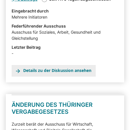
Ihren Erläuterungen oder Ihrer Kritik können Sie Einfluss
Eingebracht durch
auf die Arbeit des Ausschusses für Soziales, Arbeit,
Mehrere Initiatoren
Gesundheit und Gleichstellung nehmen und auf Ihnen
wichtige Gesichtspunkte hinweisen. Die von
Federführender Ausschuss
Sachverständigen, Interessensvertretern und anderen
Ausschuss für Soziales, Arbeit, Gesundheit und
Auskunftspersonen im Rahmen eines
Gleichstellung
Anhörungsverfahrens eingereichten Stellungnahmen
Letzter Beitrag
können mit Zustimmung der Angehörten in der
-
Beteiligtentransparenzdokumentation eingesehen
werden: hier
Details zu der Diskussion ansehen
ÄNDERUNG DES THÜRINGER
VERGABEGESETZES
Zurzeit berät der Ausschuss für Wirtschaft,