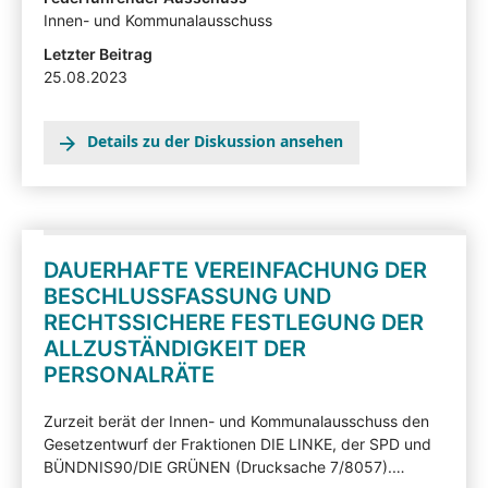
Stellungnahmen können mit Zustimmung der
Innen- und Kommunalausschuss
Angehörten in der Beteiligtentransparenzdokumentation
Letzter Beitrag
eingesehen werden: hier
25.08.2023
Details zu der Diskussion ansehen
DAUERHAFTE VEREINFACHUNG DER
BESCHLUSSFASSUNG UND
RECHTSSICHERE FESTLEGUNG DER
ALLZUSTÄNDIGKEIT DER
PERSONALRÄTE
Zurzeit berät der Innen- und Kommunalausschuss den
Gesetzentwurf der Fraktionen DIE LINKE, der SPD und
BÜNDNIS90/DIE GRÜNEN (Drucksache 7/8057).