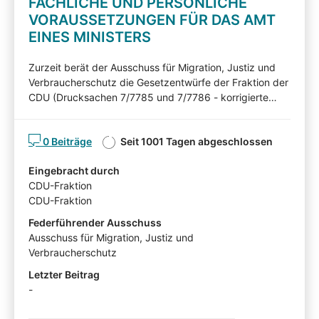
FACHLICHE UND PERSÖNLICHE
VORAUSSETZUNGEN FÜR DAS AMT
EINES MINISTERS
Zurzeit berät der Ausschuss für Migration, Justiz und
Verbraucherschutz die Gesetzentwürfe der Fraktion der
CDU (Drucksachen 7/7785 und 7/7786 - korrigierte
Fassung -). Nachfolgend können Sie die
Gesetzentwürfe kommentieren. Diskutieren Sie mit! Mit
0 Beiträge
Seit 1001 Tagen abgeschlossen
Ihren Beiträgen, Ihren Erläuterungen oder Ihrer Kritik
können Sie Einfluss auf die Arbeit des Ausschusses für
Eingebracht durch
Migration, Justiz und Verbraucherschutz nehmen und
CDU-Fraktion
auf Ihnen wichtige Gesichtspunkte hinweisen. Die von
CDU-Fraktion
Sachverständigen, Interessensvertretern und anderen
Auskunftspersonen im Rahmen eines
Federführender Ausschuss
Anhörungsverfahrens eingereichten Stellungnahmen
Ausschuss für Migration, Justiz und
können mit Zustimmung der Angehörten in der
Verbraucherschutz
Beteiligtentransparenzdokumentation eingesehen
Letzter Beitrag
werden: hier für Drucksache 7/7785 und hier für
-
Drucksache 7/7786 -kF-