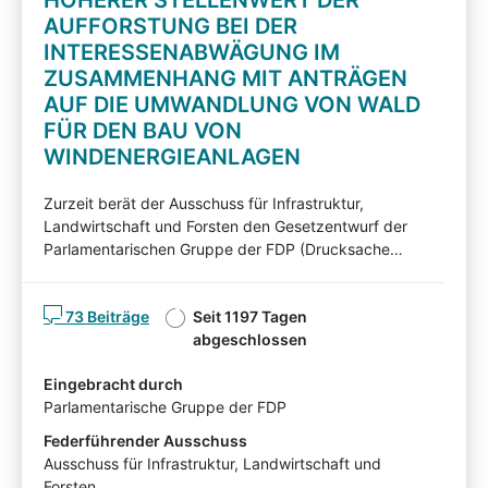
HÖHERER STELLENWERT DER
AUFFORSTUNG BEI DER
INTERESSENABWÄGUNG IM
ZUSAMMENHANG MIT ANTRÄGEN
AUF DIE UMWANDLUNG VON WALD
FÜR DEN BAU VON
WINDENERGIEANLAGEN
Zurzeit berät der Ausschuss für Infrastruktur,
Landwirtschaft und Forsten den Gesetzentwurf der
Parlamentarischen Gruppe der FDP (Drucksache
7/6811). Nachfolgend können Sie den Gesetzentwurf
kommentieren. Diskutieren Sie mit! Mit Ihren Beiträgen,
73 Beiträge
Seit 1197 Tagen
Ihren Erläuterungen oder Ihrer Kritik können Sie Einfluss
abgeschlossen
auf die Arbeit des Ausschusses für Infrastruktur,
Landwirtschaft und Forsten nehmen und auf Ihnen
Eingebracht durch
wichtige Gesichtspunkte hinweisen. Die von
Parlamentarische Gruppe der FDP
Sachverständigen, Interessensvertretern und anderen
Auskunftspersonen im Rahmen eines
Federführender Ausschuss
Anhörungsverfahrens eingereichten Stellungnahmen
Ausschuss für Infrastruktur, Landwirtschaft und
können mit Zustimmung der Angehörten in der
Forsten