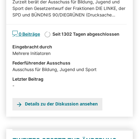
Zurzeit berät der Ausschuss für Bildung, Jugend und
Sport den Gesetzentwurf der Fraktionen DIE LINKE, der
SPD und BÜNDNIS 90/DIEGRÜNEN (Drucksache
7/6574). Nachfolgend können Sie den Gesetzentwurf
kommentieren. Diskutieren Sie mit! Mit Ihren Beiträgen,
0 Beiträge
Seit 1302 Tagen abgeschlossen
Ihren Erläuterungen oder Ihrer Kritik können Sie Einfluss
auf die Arbeit des Ausschusses für Bildung, Jugend und
Eingebracht durch
Sport nehmen und auf Ihnen wichtige Gesichtspunkte
Mehrere Initiatoren
hinweisen. Die von Sachverständigen,
Interessensvertretern und anderen Auskunftspersonen
Federführender Ausschuss
im Rahmen eines Anhörungsverfahrens eingereichten
Ausschuss für Bildung, Jugend und Sport
Stellungnahmen können mit Zustimmung der
Letzter Beitrag
Angehörten in der Beteiligtentransparenzdokumentation
-
eingesehen werden: hier
Details zu der Diskussion ansehen