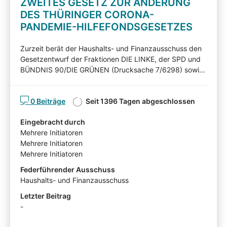
ZWEITES GESETZ ZUR ÄNDERUNG
DES THÜRINGER CORONA-
PANDEMIE-HILFEFONDSGESETZES
Zurzeit berät der Haushalts- und Finanzausschuss den
Gesetzentwurf der Fraktionen DIE LINKE, der SPD und
BÜNDNIS 90/DIE GRÜNEN (Drucksache 7/6298) sowie
der Fraktion der CDU (Drucksache 7/6353).
Nachfolgend können Sie die Gesetzentwürfe
0 Beiträge
Seit 1396 Tagen abgeschlossen
kommentieren. Diskutieren Sie mit! Mit Ihren Beiträgen,
Ihren Erläuterungen oder Ihrer Kritik können Sie Einfluss
Eingebracht durch
auf die Arbeit des Haushalts- und Finanzausschusses
Mehrere Initiatoren
nehmen und auf Ihnen wichtige Gesichtspunkte
Mehrere Initiatoren
hinweisen. Die von Sachverständigen,
Mehrere Initiatoren
Interessensvertretern und anderen Auskunftspersonen
im Rahmen eines Anhörungsverfahrens eingereichten
Federführender Ausschuss
Stellungnahmen können mit Zustimmung der
Haushalts- und Finanzausschuss
Angehörten in der Beteiligtentransparenzdokumentation
Letzter Beitrag
eingesehen werden: hier
-