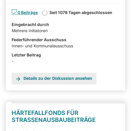
Nachfolgend können Sie den Gesetzentwurf
kommentieren. Diskutieren Sie mit! Die von
0 Beiträge
Seit 1078 Tagen abgeschlossen
Sachverständigen, Interessensvertretern und anderen
Auskunftspersonen im Rahmen eines
Eingebracht durch
Anhörungsverfahrens eingereichten Stellungnahmen
Mehrere Initiatoren
können mit Zustimmung der Anzuhörenden hier in der
Beteiligtentransparenzdokumentation eingesehen
Federführender Ausschuss
werden.
Innen- und Kommunalausschuss
Letzter Beitrag
-
Details zu der Diskussion ansehen
HÄRTEFALLFONDS FÜR
STRASSENAUSBAUBEITRÄGE