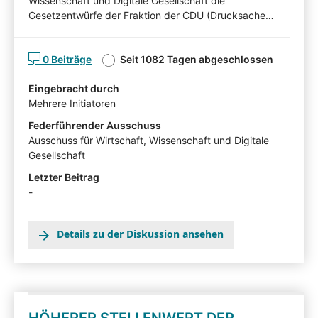
Wissenschaft und Digitale Gesellschaft die
Gesetzentwürfe der Fraktion der CDU (Drucksache
7/7451) und der Fraktionen DIE LINKE, der SPD und
BÜNDNIS 90/DIE GRÜNEN zur Änderung des Thüringer
0 Beiträge
Seit 1082 Tagen abgeschlossen
Vergabegesetzes. Nachfolgend können Sie die
Gesetzentwürfe kommentieren. Diskutieren Sie mit! Die
Eingebracht durch
von Sachverständigen, Interessensvertretern und
Mehrere Initiatoren
anderen Auskunftspersonen im Rahmen eines
Anhörungsverfahrens eingereichten Stellungnahmen
Federführender Ausschuss
können mit Zustimmung der Anzuhörenden hier in der
Ausschuss für Wirtschaft, Wissenschaft und Digitale
Beteiligtentransparenzdokumentation eingesehen
Gesellschaft
werden.
Letzter Beitrag
-
Details zu der Diskussion ansehen