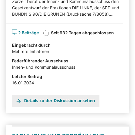
Zurzeit berät der Innen- und Kommunalausschuss den
Gesetzentwurf der Fraktionen DIE LINKE, der SPD und
BÜNDNIS 90/DIE GRÜNEN (Drucksache 7/8058).
Nachfolgend können Sie den Gesetzentwurf
kommentieren. Diskutieren Sie mit! Mit Ihren Beiträgen,
2 Beiträge
Seit 932 Tagen abgeschlossen
Ihren Erläuterungen oder Ihrer Kritik können Sie Einfluss
auf die Arbeit des Innen- und Kommunalausschusses
Eingebracht durch
nehmen und auf Ihnen wichtige Gesichtspunkte
Mehrere Initiatoren
hinweisen. Die von Sachverständigen,
Interessensvertretern und anderen Auskunftspersonen
Federführender Ausschuss
im Rahmen eines Anhörungsverfahrens eingereichten
Innen- und Kommunalausschuss
Stellungnahmen können mit Zustimmung der
Letzter Beitrag
Anzuhörenden hier in der
16.01.2024
Beteiligtentransparenzdokumentation eingesehen
werden.
Details zu der Diskussion ansehen