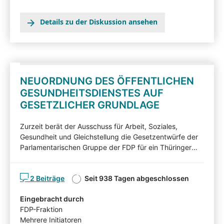
Details zu der Diskussion ansehen
NEUORDNUNG DES ÖFFENTLICHEN
GESUNDHEITSDIENSTES AUF
GESETZLICHER GRUNDLAGE
Zurzeit berät der Ausschuss für Arbeit, Soziales,
Gesundheit und Gleichstellung die Gesetzentwürfe der
Parlamentarischen Gruppe der FDP für ein Thüringer
Gesetz zur Neuordnung des öffentlichen
Gesundheitsdienstes im Freistaat Thüringen
2 Beiträge
Seit 938 Tagen abgeschlossen
(Drucksache 7/8556) und der Fraktionen DIE LINKE,
der SPD und BÜNDNIS 90/DIE GRÜNEN für ein
Eingebracht durch
Thüringer Gesetz über den Öffentlichen
FDP-Fraktion
Gesundheitsdienst (Drucksache 7/8922). Nachfolgend
Mehrere Initiatoren
können Sie die Gesetzentwürfe kommentieren.