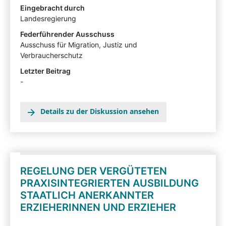
Eingebracht durch
Stellungnahmen können mit Zustimmung der
Landesregierung
Angehörten in der Beteiligtentransparenzdokumentation
eingesehen werden: hier
Federführender Ausschuss
Ausschuss für Migration, Justiz und
Verbraucherschutz
Letzter Beitrag
-
Details zu der Diskussion ansehen
REGELUNG DER VERGÜTETEN
PRAXISINTEGRIERTEN AUSBILDUNG
STAATLICH ANERKANNTER
ERZIEHERINNEN UND ERZIEHER