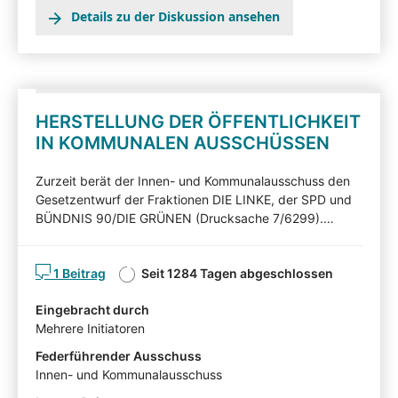
Details zu der Diskussion ansehen
HERSTELLUNG DER ÖFFENTLICHKEIT
IN KOMMUNALEN AUSSCHÜSSEN
Zurzeit berät der Innen- und Kommunalausschuss den
Gesetzentwurf der Fraktionen DIE LINKE, der SPD und
BÜNDNIS 90/DIE GRÜNEN (Drucksache 7/6299).
Nachfolgend können Sie den Gesetzentwurf
kommentieren. Diskutieren Sie mit! Mit Ihren Beiträgen,
1 Beitrag
Seit 1284 Tagen abgeschlossen
Ihren Erläuterungen oder Ihrer Kritik können Sie Einfluss
auf die Arbeit des Innen- und Kommunalausschuss
Eingebracht durch
nehmen und auf Ihnen wichtige Gesichtspunkte
Mehrere Initiatoren
hinweisen. Die von Sachverständigen,
Interessensvertretern und anderen Auskunftspersonen
Federführender Ausschuss
im Rahmen eines Anhörungsverfahrens eingereichten
Innen- und Kommunalausschuss
Stellungnahmen können mit Zustimmung der