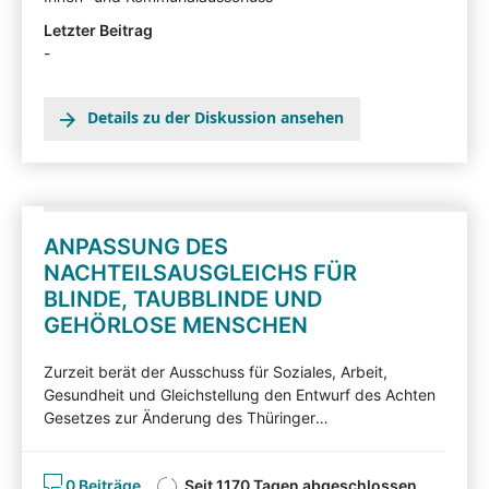
Kommunalausschusses nehmen und auf Ihnen wichtige
Letzter Beitrag
Gesichtspunkte hinweisen. Die von Sachverständigen,
-
Interessensvertretern und anderen Auskunftspersonen
im Rahmen eines Anhörungsverfahrens eingereichten
Stellungnahmen können mit Zustimmung der
Details zu der Diskussion ansehen
Angehörten in der Beteiligtentransparenzdokumentation
eingesehen werden: hier
ANPASSUNG DES
NACHTEILSAUSGLEICHS FÜR
BLINDE, TAUBBLINDE UND
GEHÖRLOSE MENSCHEN
Zurzeit berät der Ausschuss für Soziales, Arbeit,
Gesundheit und Gleichstellung den Entwurf des Achten
Gesetzes zur Änderung des Thüringer
Sinnesbehindertengeldgesetzes (Drucksache 7/7463).
Nachfolgend können Sie den Gesetzentwurf
0 Beiträge
Seit 1170 Tagen abgeschlossen
kommentieren. Diskutieren Sie mit! Mit Ihren Beiträgen,