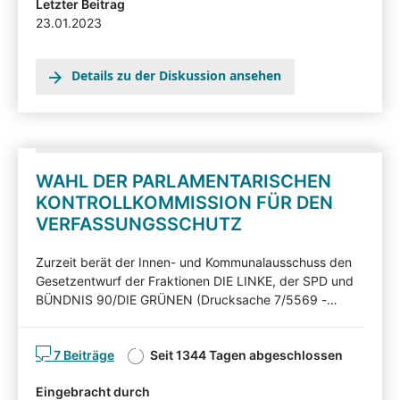
Letzter Beitrag
Angehörten in der Beteiligtentransparenzdokumentation
23.01.2023
eingesehen werden: hier
Details zu der Diskussion ansehen
WAHL DER PARLAMENTARISCHEN
KONTROLLKOMMISSION FÜR DEN
VERFASSUNGSSCHUTZ
Zurzeit berät der Innen- und Kommunalausschuss den
Gesetzentwurf der Fraktionen DIE LINKE, der SPD und
BÜNDNIS 90/DIE GRÜNEN (Drucksache 7/5569 -
Neufassung -). Nachfolgend können Sie den
Gesetzentwurf kommentieren. Diskutieren Sie mit! Mit
7 Beiträge
Seit 1344 Tagen abgeschlossen
Ihren Beiträgen, Ihren Erläuterungen oder Ihrer Kritik
können Sie Einfluss auf die Arbeit des Innen- und
Eingebracht durch
Kommunalausschuss nehmen und auf Ihnen wichtige