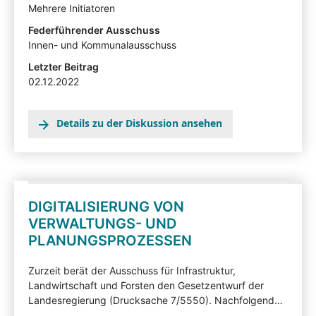
Mehrere Initiatoren
Gesichtspunkte hinweisen. Die von Sachverständigen,
Interessensvertretern und anderen Auskunftspersonen
Federführender Ausschuss
im Rahmen eines Anhörungsverfahrens eingereichten
Innen- und Kommunalausschuss
Stellungnahmen können mit Zustimmung der
Letzter Beitrag
Angehörten in der Beteiligtentransparenzdokumentation
02.12.2022
eingesehen werden: hier
Details zu der Diskussion ansehen
DIGITALISIERUNG VON
VERWALTUNGS- UND
PLANUNGSPROZESSEN
Zurzeit berät der Ausschuss für Infrastruktur,
Landwirtschaft und Forsten den Gesetzentwurf der
Landesregierung (Drucksache 7/5550). Nachfolgend
können Sie den Gesetzentwurf kommentieren.