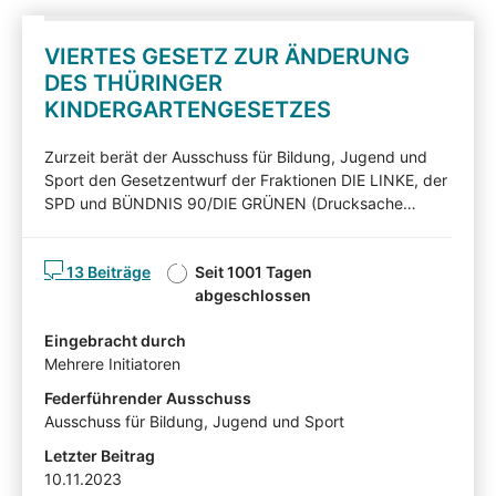
VIERTES GESETZ ZUR ÄNDERUNG
DES THÜRINGER
KINDERGARTENGESETZES
Zurzeit berät der Ausschuss für Bildung, Jugend und
Sport den Gesetzentwurf der Fraktionen DIE LINKE, der
SPD und BÜNDNIS 90/DIE GRÜNEN (Drucksache
7/8644 - Neufassung -). Nachfolgend können Sie den
Gesetzentwurf kommentieren. Diskutieren Sie mit! Mit
13 Beiträge
Seit 1001 Tagen
Ihren Beiträgen, Ihren Erläuterungen oder Ihrer Kritik
abgeschlossen
können Sie Einfluss auf die Arbeit des Ausschusses für
Bildung, Jugend und Sport nehmen und auf Ihnen
Eingebracht durch
wichtige Gesichtspunkte hinweisen. Die von
Mehrere Initiatoren
Sachverständigen, Interessensvertretern und anderen
Auskunftspersonen im Rahmen eines
Federführender Ausschuss
Anhörungsverfahrens eingereichten Stellungnahmen
Ausschuss für Bildung, Jugend und Sport
können mit Zustimmung der Angehörten in der
Letzter Beitrag
Beteiligtentransparenzdokumentation eingesehen
10.11.2023
werden: hier