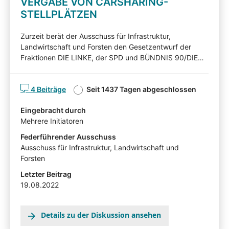
VERGABE VON CARSHARING-
STELLPLÄTZEN
Zurzeit berät der Ausschuss für Infrastruktur,
Landwirtschaft und Forsten den Gesetzentwurf der
Fraktionen DIE LINKE, der SPD und BÜNDNIS 90/DIE
GRÜNEN (Drucksache 7/5375). Nachfolgend können
Sie den Gesetzentwurf kommentieren. Diskutieren Sie
4 Beiträge
Seit 1437 Tagen abgeschlossen
mit! Mit Ihren Beiträgen, Ihren Erläuterungen oder Ihrer
Kritik können Sie Einfluss auf die Arbeit des
Eingebracht durch
Ausschusses für Infrastruktur, Landwirtschaft und
Mehrere Initiatoren
Forsten nehmen und auf Ihnen wichtige Gesichtspunkte
hinweisen. Die von Sachverständigen,
Federführender Ausschuss
Interessensvertretern und anderen Auskunftspersonen
Ausschuss für Infrastruktur, Landwirtschaft und
im Rahmen eines Anhörungsverfahrens eingereichten
Forsten
Stellungnahmen können mit Zustimmung der
Letzter Beitrag
Angehörten in der Beteiligtentransparenzdokumentation
19.08.2022
eingesehen werden: hier
Details zu der Diskussion ansehen