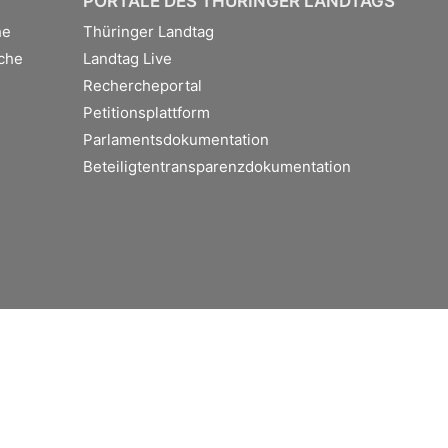
PORTALE DES THÜRINGER LANDTAGS
he
Thüringer Landtag
che
Landtag Live
Rechercheportal
Petitionsplattform
Parlamentsdokumentation
Beteiligtentransparenzdokumentation