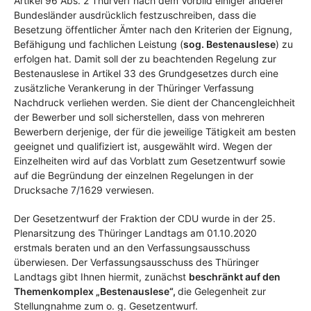
Artikel 96 Abs. 2 ThürVerf nach dem Vorbild einiger anderer
Bundesländer ausdrücklich festzuschreiben, dass die
Besetzung öffentlicher Ämter nach den Kriterien der Eignung,
Befähigung und fachlichen Leistung (
sog. Bestenauslese
) zu
erfolgen hat. Damit soll der zu beachtenden Regelung zur
Bestenauslese in Artikel 33 des Grundgesetzes durch eine
zusätzliche Verankerung in der Thüringer Verfassung
Nachdruck verliehen werden. Sie dient der Chancengleichheit
der Bewerber und soll sicherstellen, dass von mehreren
Bewerbern derjenige, der für die jeweilige Tätigkeit am besten
geeignet und qualifiziert ist, ausgewählt wird.
Wegen der
Einzelheiten wird auf das Vorblatt zum Gesetzentwurf sowie
auf die Begründung der einzelnen Regelungen in der
Drucksache 7/1629 verwiesen.
Der Gesetzentwurf der Fraktion der CDU wurde in der 25.
Plenarsitzung des Thüringer Landtags am 01.10.2020
erstmals beraten und an den Verfassungsausschuss
überwiesen. Der Verfassungsausschuss des Thüringer
Landtags gibt Ihnen hiermit, zunächst
beschränkt auf den
Themenkomplex „Bestenauslese“,
die Gelegenheit zur
Stellungnahme zum o. g. Gesetzentwurf.