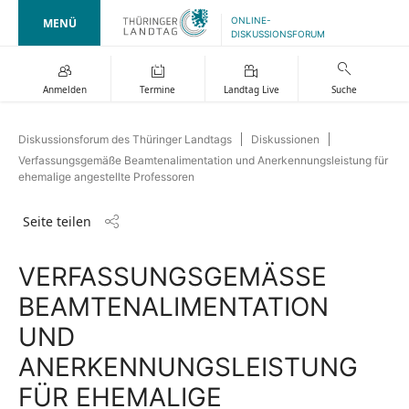
ONLINE-
MENÜ
DISKUSSIONSFORUM
Anmelden
Termine
Landtag Live
Suche
Diskussionsforum des Thüringer Landtags
Diskussionen
Verfassungsgemäße Beamtenalimentation und Anerkennungsleistung für
ehemalige angestellte Professoren
Seite teilen
VERFASSUNGSGEMÄSSE B
EAMTENALIMENTATION U
ND A
NERKENNUNGSLEISTUNG F
ÜR EHEMALIGE A