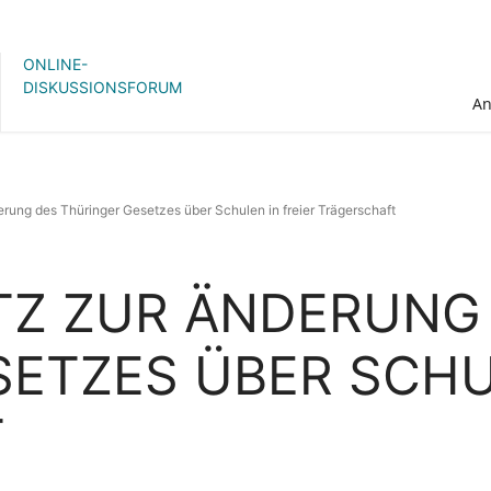
ONLINE-
DISKUSSIONSFORUM
A
rung des Thüringer Gesetzes über Schulen in freier Trägerschaft
TZ ZUR ÄNDERUNG
ETZES ÜBER SCHUL
T