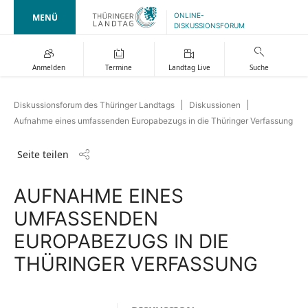
ONLINE-
MENÜ
DISKUSSIONSFORUM
Anmelden
Termine
Landtag Live
Suche
Diskussionsforum des Thüringer Landtags
Diskussionen
Aufnahme eines umfassenden Europabezugs in die Thüringer Verfassung
Seite teilen
AUFNAHME EINES
UMFASSENDEN
EUROPABEZUGS IN DIE
THÜRINGER VERFASSUNG