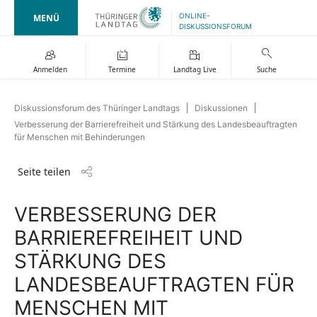
ONLINE-
MENÜ
DISKUSSIONSFORUM
Anmelden
Termine
Landtag Live
Suche
Diskussionsforum des Thüringer Landtags
Diskussionen
Verbesserung der Barrierefreiheit und Stärkung des Landesbeauftragten
für Menschen mit Behinderungen
Seite teilen
VERBESSERUNG DER
BARRIEREFREIHEIT UND
STÄRKUNG DES
LANDESBEAUFTRAGTEN FÜR
MENSCHEN MIT