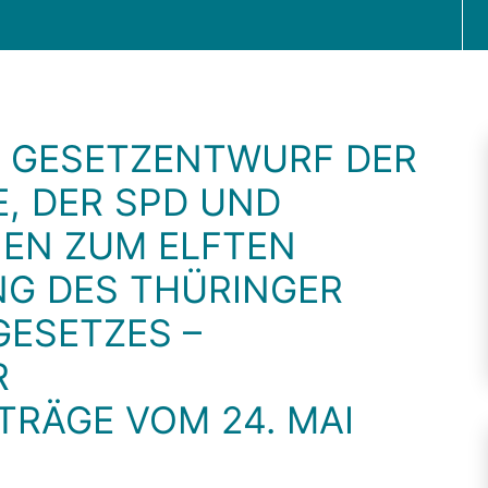
M GESETZENTWURF DER
E, DER SPD UND
NEN ZUM ELFTEN
NG DES THÜRINGER
ESETZES –
R
ÄGE VOM 24. MAI 2