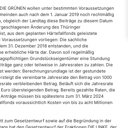
/DIE GRÜNEN wollen unter bestimmten Voraussetzungen
meinden auch nach dem 1. Januar 2019 noch rechtmäßig
 obgleich der Landtag diese Beiträge zu diesem Datum
 vorgeschlagenen Änderung des Thüringer
, aus dem geplanten Härtefallfonds geleistete
 Voraussetzungen vorliegen: Die sachliche
 dem 31. Dezember 2018 entstanden, und die
ne erhebliche Härte dar. Davon soll regelmäßig
agspflichtigen Grundstückseigentümer eine Stundung
iträge ganz oder teilweise in Jahresraten zu zahlen. Die
net werden: Berechnungsrundlage ist der gestundete
rsteigt die vereinbarte Jahresrate den Betrag von 1000
srate verbleibenden Betrag. Beläuft sich die Jahresrate
 Euro übersteigenden Betrag. Bereits gezahlte Raten, die
 Anträge müssen bis spätestens zum 31. März 2024
llfonds voraussichtlich Kosten von bis zu acht Millionen
att zum Gesetzentwurf sowie auf die Begründung in der
ags hat den Gesetzentwurf der Fraktionen DIE LINKE, der