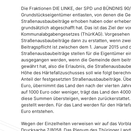
Die Fraktionen DIE LINKE, der SPD und BÜNDNIS 90
Grundstückseigentümer entlasten, von denen die Ge
Straßenausbaubeiträge erhoben haben oder erheben,
grundsätzlich abgeschafft hat. Das ist das Ziel der
Kommunalabgabengesetzes (ThürKAG). Vorgesehen ist
Straßenausbaubeiträge dann zu erstatten, wenn zwei
Beitragspflicht ist zwischen dem 1. Januar 2015 und
Straßenausbaubeiträge stellen für die Eigentümer ei
ausgegangen werden, wenn die Gemeinde dem beitr
gewährt hat, also die Erlaubnis, die Straßenausbaube
Höhe des Härtefallzuschusses soll wie folgt berech
Anteil der festgesetzten Straßenausbaubeiträge. Übe
Euro, übernimmt das Land den nach der vierten Jahre
auf 1000 Euro oder weniger, trägt das Land den 4000
diese Summen übersteigen, werden zurückerstattet.
gestellt werden. Für das Land werden für den Härtefa
Euro entstehen.
Wegen der Einzelheiten verweisen wir auf das Vorbl
Drucksache 7/8058. Das Plenum des Thüringer Landt