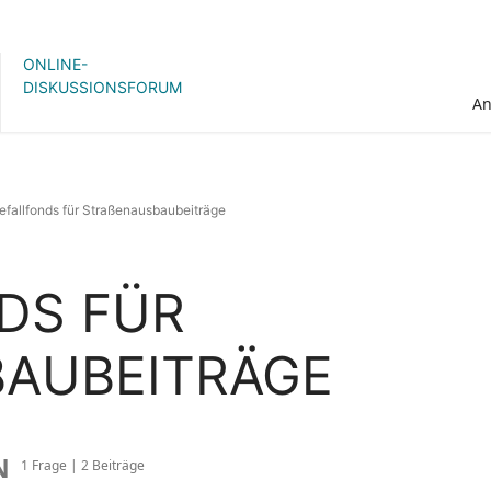
ONLINE-
DISKUSSIONSFORUM
A
efallfonds für Straßenausbaubeiträge
DS FÜR
AUBEITRÄGE
N
1 Frage | 2 Beiträge