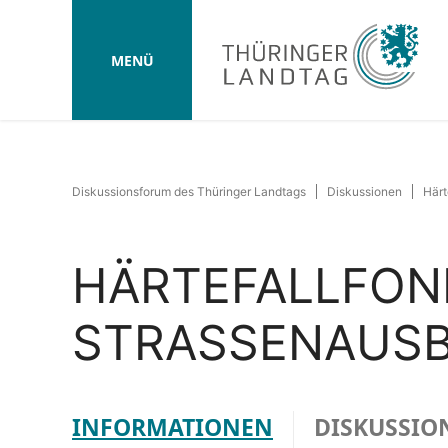
MENÜ
Diskussionsforum des Thüringer Landtags
Diskussionen
Härt
HÄRTEFALLFON
STRASSENAUSB
INFORMATIONEN
DISKUSSIO